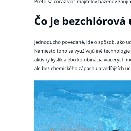
Preto sa čoraz viac majiteľov bazénov zauj
Čo je bezchlórová
Jednoducho povedané, ide o spôsob, ako udr
Namiesto toho sa využívajú iné technológie 
aktívny kyslík alebo kombinácia viacerých met
ale bez chemického zápachu a vedľajších úči