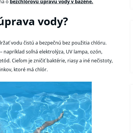
íma o
bezchlórovú úpravu vody v bazéne.
 úprava vody?
žať vodu čistú a bezpečnú bez použitia chlóru.
– napríklad soľná elektrolýza, UV lampa, ozón,
ód. Cieľom je zničiť baktérie, riasy a iné nečistoty,
nkov, ktoré má chlór.