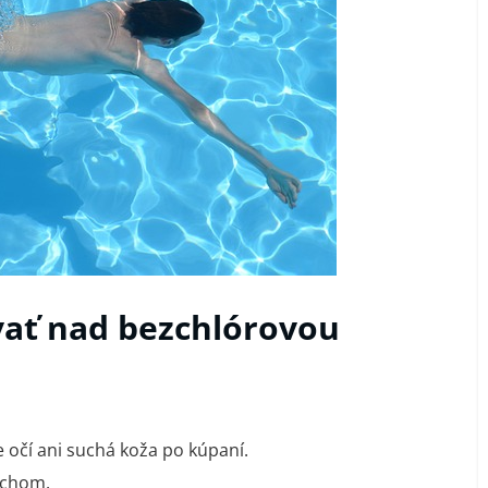
vať nad bezchlórovou
 očí ani suchá koža po kúpaní.
achom.