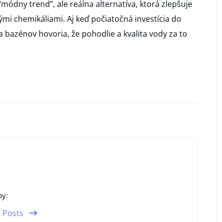
módny trend”, ale reálna alternatíva, ktorá zlepšuje
ými chemikáliami. Aj keď počiatočná investícia do
a bazénov hovoria, že pohodlie a kvalita vody za to
by:
l Posts