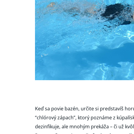
Keď sa povie bazén, určite si predstavíš hor
“chlórový zápach”, ktorý poznáme z kúpalísk.
dezinfikuje, ale mnohým prekáža – či už kvô