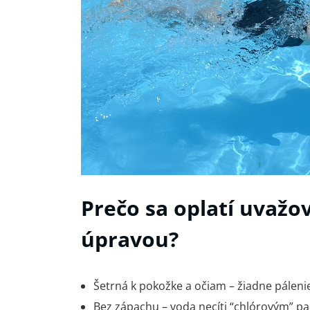
Prečo sa oplatí uvažo
úpravou?
Šetrná k pokožke a očiam – žiadne pálenie
Bez zápachu – voda necíti “chlórovým” p