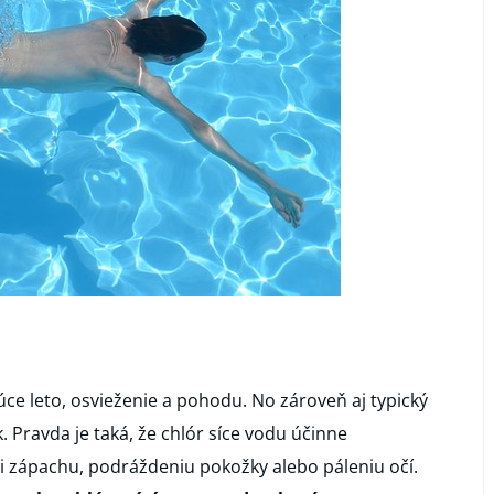
úce leto, osvieženie a pohodu. No zároveň aj typický
 Pravda je taká, že chlór síce vodu účinne
li zápachu, podráždeniu pokožky alebo páleniu očí.