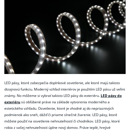
LED pásy, ktoré zabezpečia doplnkové osvetlenie, ale ktoré majú takisto
dizajnovú funkciu. Moderný vzhľad interiérov je použitím LED pásu už veľmi
známy. No môžeme si vybrať takisto LED pásy do exteriéru.
LED pásy do
exteriéru
sú obľúbené práve na základe vytvorenia moderného a
estetického vzhľadu. Osvetlenie, ktoré je vhodné aj do nepriaznivých
podmienok ako sneh, dážď či priame slnečné žiarenie. LED pásy, ktoré
môžete použiť na osvetlenie nehnuteľností či chodníkov. LED pásy, ktoré
robia z vašej nehnuteľnosti úplne nový domov. Práve teplé, hrejivé