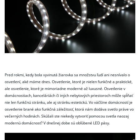
Pred rokmi, kedy bola vyvinutá žiarovka sa množstvu ľudí ani nesnívalo o
osvetlení, aké máme dnes. Osvetlenie, ktoré je nielen funkčné a praktické,
ale osvetlenie, ktoré je mimoriadne moderné až luxusné. Osvetlenie v
domácnostiach, kanceláriách či iných nebytových priestoroch môže spĺňať
nie len funkčnú stránku, ale aj stránku estetickú.
Vo väčšine domácností je
osvetlenie brané ako funkčná záležitosť, ktorá nám dodáva svetlo práve vo
večerných hodinách. Skúšali ste niekedy vytvoriť pomocou svetla naozaj
modernú domácnosť? V dnešnej dobe sú obľúbené LED pásy.