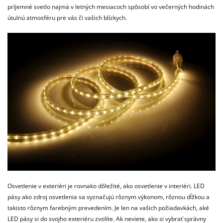
príjemné svetlo najmä v letných mesiacoch spôsobí vo večerných hodinách
útulnú atmosféru pre vás či vašich blízkych.
Osvetlenie v exteriéri je rovnako dôležité, ako osvetlenie v interiéri.
LED
pásy ako zdroj osvetlenia sa vyznačujú rôznym výkonom, rôznou dĺžkou a
takisto rôznym farebným prevedením. Je len na vašich požiadavkách, aké
LED pásy si do svojho exteriéru zvolíte. Ak neviete, ako si vybrať správny