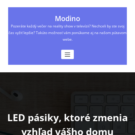
Skip
to
content
Modino
Pozeráte každý večer na reality show v televízii? Nechceli by ste svoj
čas vyžiť lepšie? Takúto možnosť vám ponúkame aj na našom pútavom
webe.
LED pásiky, ktoré zmenia
vzhľad vášho domu