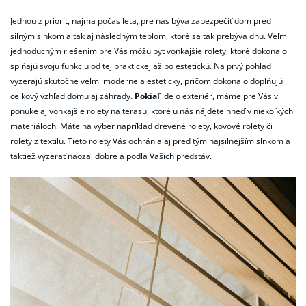
Jednou z priorít, najmä počas leta, pre nás býva zabezpečiť dom pred
silným slnkom a tak aj následným teplom, ktoré sa tak prebýva dnu. Veľmi
jednoduchým riešením pre Vás môžu byť vonkajšie rolety, ktoré dokonalo
spĺňajú svoju funkciu od tej praktickej až po estetickú. Na prvý pohľad
vyzerajú skutočne veľmi moderne a esteticky, pričom dokonalo doplňujú
celkový vzhľad domu aj záhrady.
Pokiaľ
ide o exteriér, máme pre Vás v
ponuke aj vonkajšie rolety na terasu, ktoré u nás nájdete hneď v niekoľkých
materiáloch. Máte na výber napríklad drevené rolety, kovové rolety či
rolety z textilu. Tieto rolety Vás ochránia aj pred tým najsilnejším slnkom a
taktiež vyzerať naozaj dobre a podľa Vašich predstáv.