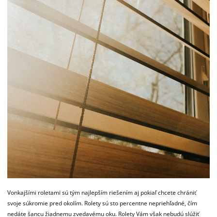
Vonkajšími roletami sú tým najlepším riešením aj pokiaľ chcete chrániť
svoje súkromie pred okolím. Rolety sú sto percentne nepriehľadné, čím
nedáte šancu žiadnemu zvedavému oku. Rolety Vám však nebudú slúžiť