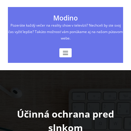
Skip
to
content
Modino
Pozeráte každý večer na reality show v televízii? Nechceli by ste svoj
čas vyžiť lepšie? Takúto možnosť vám ponúkame aj na našom pútavom
webe.
Účinná ochrana pred
slnkom