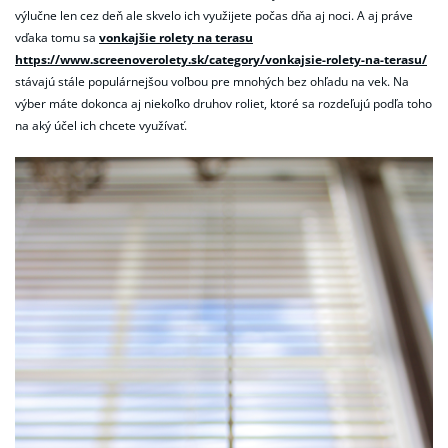
výlučne len cez deň ale skvelo ich využijete počas dňa aj noci. A aj práve
vďaka tomu sa
vonkajšie rolety na terasu
https://www.screenoverolety.sk/category/vonkajsie-rolety-na-terasu/
stávajú stále populárnejšou voľbou pre mnohých bez ohľadu na vek. Na
výber máte dokonca aj niekoľko druhov roliet, ktoré sa rozdeľujú podľa toho
na aký účel ich chcete využívať.