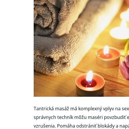
Tantrická masáž má komplexný vplyv na sexu
správnych techník môžu maséri povzbudiť e
vzrušenia. Pomáha odstrániť blokády a nap