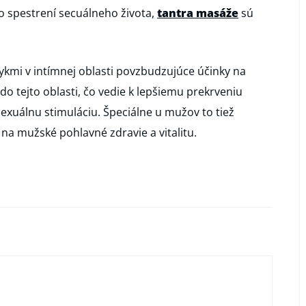
po spestrení secuálneho života,
tantra masáže
sú
kmi v intímnej oblasti povzbudzujúce účinky na
 do tejto oblasti, čo vedie k lepšiemu prekrveniu
a sexuálnu stimuláciu. Špeciálne u mužov to tiež
 na mužské pohlavné zdravie a vitalitu.