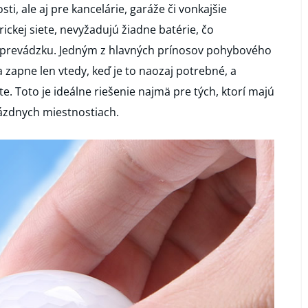
i, ale aj pre kancelárie, garáže či vonkajšie
ickej siete, nevyžadujú žiadne batérie, čo
vú prevádzku. Jedným z hlavných prínosov pohybového
 zapne len vtedy, keď je to naozaj potrebné, a
e. Toto je ideálne riešenie najmä pre tých, ktorí majú
rázdnych miestnostiach.