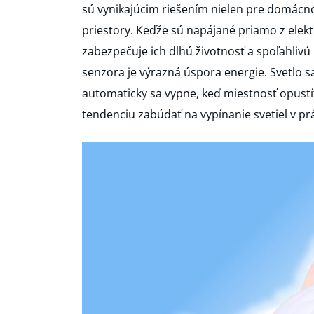
sú vynikajúcim riešením nielen pre domácnost
priestory. Keďže sú napájané priamo z elektr
zabezpečuje ich dlhú životnosť a spoľahli
senzora je výrazná úspora energie. Svetlo sa
automaticky sa vypne, keď miestnosť opustít
tendenciu zabúdať na vypínanie svetiel v p