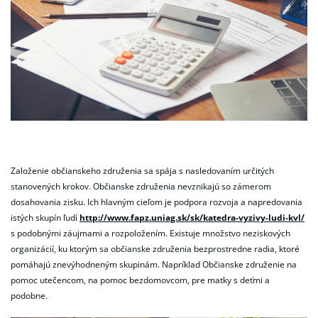
Založenie občianskeho združenia sa spája s nasledovaním určitých
stanovených krokov. Občianske združenia nevznikajú so zámerom
dosahovania zisku. Ich hlavným cieľom je podpora rozvoja a napredovania
istých skupín ľudí
http://www.fapz.uniag.sk/sk/katedra-vyzivy-ludi-kvl/
s podobnými záujmami a rozpoložením. Existuje množstvo neziskových
organizácií, ku ktorým sa občianske združenia bezprostredne radia, ktoré
pomáhajú znevýhodneným skupinám. Napríklad Občianske združenie na
pomoc utečencom, na pomoc bezdomovcom, pre matky s deťmi a
podobne.