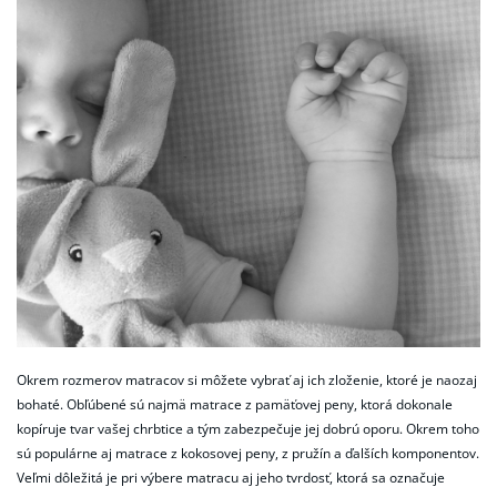
Okrem rozmerov matracov si môžete vybrať aj ich zloženie, ktoré je naozaj
bohaté. Obľúbené sú najmä matrace z pamäťovej peny, ktorá dokonale
kopíruje tvar vašej chrbtice a tým zabezpečuje jej dobrú oporu. Okrem toho
sú populárne aj matrace z kokosovej peny, z pružín a ďalších komponentov.
Veľmi dôležitá je pri výbere matracu aj jeho tvrdosť, ktorá sa označuje