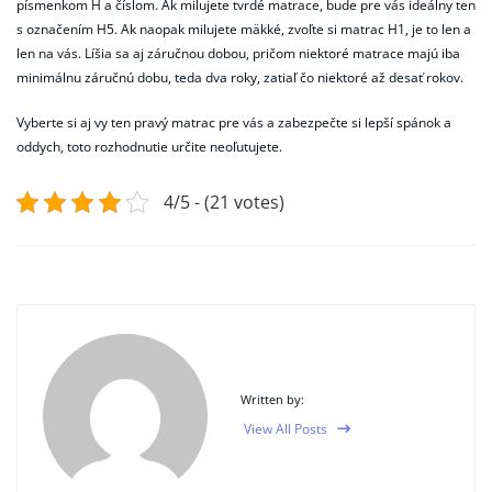
písmenkom H a číslom. Ak milujete tvrdé matrace, bude pre vás ideálny ten
s označením H5. Ak naopak milujete mäkké, zvoľte si matrac H1, je to len a
len na vás. Líšia sa aj záručnou dobou, pričom niektoré matrace majú iba
minimálnu záručnú dobu, teda dva roky, zatiaľ čo niektoré až desať rokov.
Vyberte si aj vy ten pravý matrac pre vás a zabezpečte si lepší spánok a
oddych, toto rozhodnutie určite neoľutujete.
4/5 - (21 votes)
Written by:
View All Posts