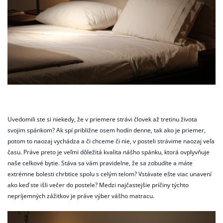
Uvedomili ste si niekedy, že v priemere strávi človek až tretinu života
svojim spánkom? Ak spí približne osem hodín denne, tak ako je priemer,
potom to naozaj vychádza a či chceme či nie, v posteli strávime naozaj veľa
času. Práve preto je veľmi dôležitá kvalita nášho spánku, ktorá ovplyvňuje
naše celkové bytie. Stáva sa vám pravidelne, že sa zobudíte a máte
extrémne bolesti chrbtice spolu s celým telom? Vstávate ešte viac unavení
ako keď ste išli večer do postele? Medzi najčastejšie príčiny týchto
nepríjemných zážitkov je práve výber vášho matracu.