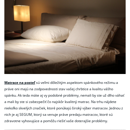
Matrace na posteľ
sú veľmi dôležitým aspektom spánkového režimu a
práve oni majú na zodpovednosti stav vašej chrbtice a kvalitu vášho
spánku. Ak teda máte aj vy podobné problémy, nemali by ste už dlho váhať
a mali by ste si zabezpečiť čo najskôr kvalitný matrac. Na trhu nájdete
niekoľko skvelých značiek, ktoré ponúkajú široký výber matracov. Jednou z
nich je aj SEGUM, ktorý sa venuje práve predaju matracov, ktoré sú
zdravotne vyhovujúce a pomôžu riešiť vaše doterajšie problémy.