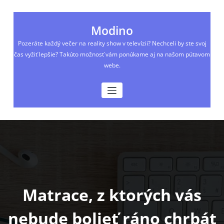
Skip
to
content
Modino
Pozeráte každý večer na reality show v televízii? Nechceli by ste svoj
čas vyžiť lepšie? Takúto možnosť vám ponúkame aj na našom pútavom
webe.
Matrace, z ktorých vás
nebude bolieť ráno chrbát