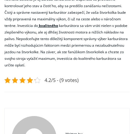
kontrolovať jeho stav a čistiť ho, aby sa predišlo zanášaniu nečistotami.
Čistý a správne nastavený karburátor zabezpečí, že vaša štvorkolka bude
vždy pripravená na maximálny výkon, či už na ceste alebo v náročnom
teréne. Investícia do
kvalitného
karburátora sa vám vráti nielen v podobe
zlepšeného výkonu, ale aj dlhšej životnosti motora a nižších nákladov na
palivo. Nepodceňujte tento dôležitý komponent správny výber karburátora
môže byť rozhodujúcim faktorom medzi priemernou a nezabudnuteľnou
jazdou na štvorkolke. Na záver, ak ste fanúšikom štvorkoliek a chcete zo
svojho stroja vyťažiť maximum, investícia do kvalitného karburátora sa
určite oplatí.
4.2/5 - (9 votes)
Written by: