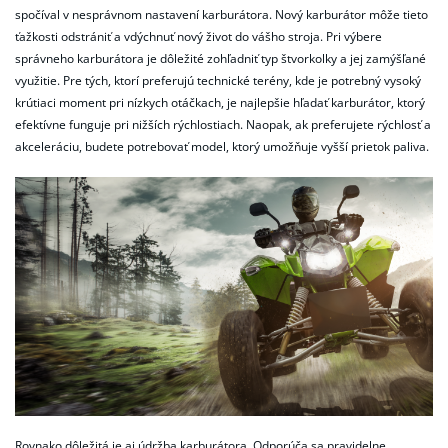
spočíval v nesprávnom nastavení karburátora. Nový karburátor môže tieto
ťažkosti odstrániť a vdýchnuť nový život do vášho stroja. Pri výbere
správneho karburátora je dôležité zohľadniť typ štvorkolky a jej zamýšľané
využitie. Pre tých, ktorí preferujú technické terény, kde je potrebný vysoký
krútiaci moment pri nízkych otáčkach, je najlepšie hľadať karburátor, ktorý
efektívne funguje pri nižších rýchlostiach. Naopak, ak preferujete rýchlosť a
akceleráciu, budete potrebovať model, ktorý umožňuje vyšší prietok paliva.
Rovnako dôležitá je aj údržba karburátora. Odporúča sa pravidelne