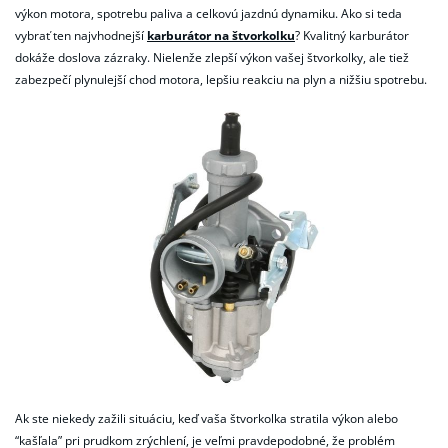
výkon motora, spotrebu paliva a celkovú jazdnú dynamiku. Ako si teda
vybrať ten najvhodnejší
karburátor na štvorkolku
? Kvalitný karburátor
dokáže doslova zázraky. Nielenže zlepší výkon vašej štvorkolky, ale tiež
zabezpečí plynulejší chod motora, lepšiu reakciu na plyn a nižšiu spotrebu.
Ak ste niekedy zažili situáciu, keď vaša štvorkolka stratila výkon alebo
“kašľala” pri prudkom zrýchlení, je veľmi pravdepodobné, že problém