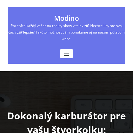
Skip
to
content
Modino
Pozeráte každý večer na reality show v televízii? Nechceli by ste svoj
čas vyžiť lepšie? Takúto možnosť vám ponúkame aj na našom pútavom
webe.
Dokonalý karburátor pre
vašu štvorkolku: